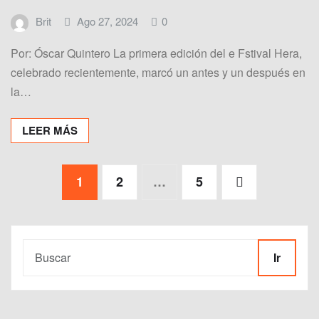
Brit
Ago 27, 2024
0
Por: Óscar Quintero La primera edición del e Fstival Hera,
celebrado recientemente, marcó un antes y un después en
la…
LEER MÁS
Paginación
1
2
…
5
de
entradas
Ir