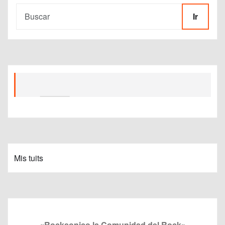
Ir
Mis tuits
«Rocksonico la Comunidad del Rock»