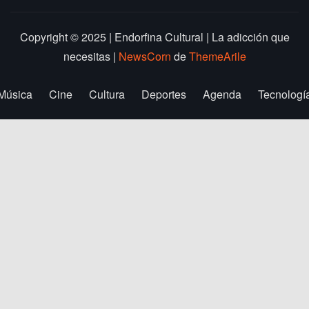
Copyright © 2025 | Endorfina Cultural | La adicción que
necesitas
|
NewsCorn
de
ThemeArile
Música
Cine
Cultura
Deportes
Agenda
Tecnologí