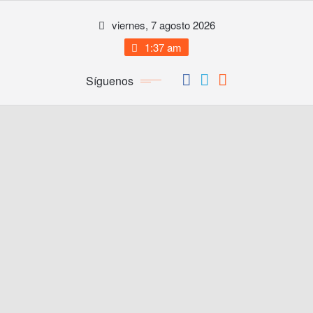
Saltar
viernes, 7 agosto 2026
al
contenido
1:37 am
Síguenos