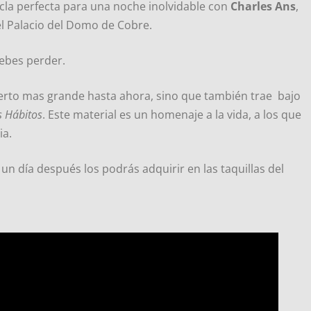
ezcla perfecta para una noche inolvidable con
Charles Ans
,
l Palacio del Domo de Cobre.
debes perder.
ierto mas grande hasta ahora, sino que también trae bajo
s Hábitos
. Este material es un homenaje a la vida, a los que
ia.
un día después los podrás adquirir en las taquillas del