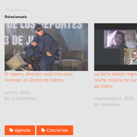
Relacionado
El rapero, Alemán, está listo para
La Delio Valdez regr
reventar el «Domo de Cobre»
noche mística de cu
de Cobre
julio 6, 2022
En «Conciertos»
septiembre 6, 2025
En «Música»
Agenda
Conciertos