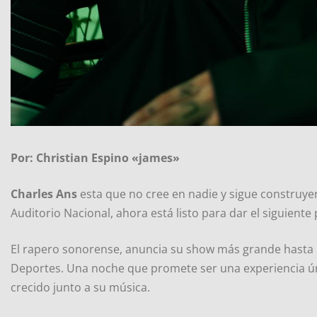
Por: Christian Espino «james»
Charles Ans
esta que no cree en nadie y sigue construyen
Auditorio Nacional, ahora está listo para dar el siguiente
El rapero sonorense, anuncia su show más grande hasta la
Deportes. Una noche que promete ser una experiencia ún
crecido junto a su música.