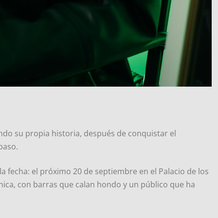
do su propia historia, después de conquistar el
 paso.
 fecha: el próximo 20 de septiembre en el Palacio de los
ica, con barras que calan hondo y un público que ha