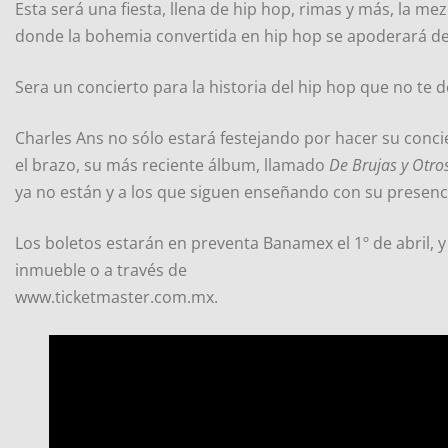
Esta será una fiesta, llena de hip hop, rimas y más, la m
donde la bohemia convertida en hip hop se apoderará de
Sera un concierto para la historia del hip hop que no te 
Charles Ans no sólo estará festejando por hacer su conc
el brazo, su más reciente álbum, llamado
De Brujas y Otro
ya no están y a los que siguen enseñando con su presenc
Los boletos estarán en preventa Banamex el 1º de abril, y 
inmueble o a través de
www.ticketmaster.com.mx.