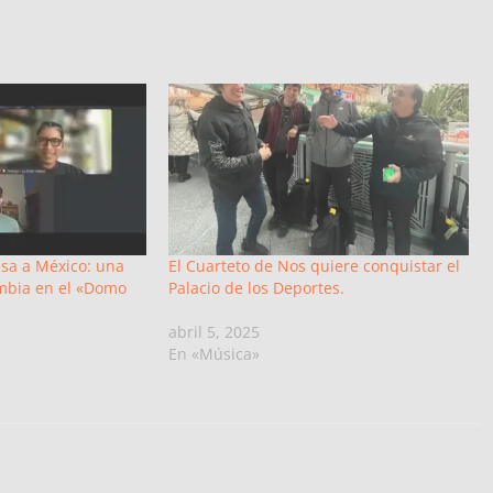
esa a México: una
El Cuarteto de Nos quiere conquistar el
mbia en el «Domo
Palacio de los Deportes.
abril 5, 2025
En «Música»