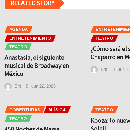
RELATED STORY
AGENDA
ENTRETENIMIE
ENTRETENIMIENTO
TEATRO
TEATRO
¿Cómo será el
Chaparro en M
Anastasia, el siguiente
musical de Broadway en
Brit
Jun 15
México
Brit
Jun 22, 2023
COBERTURAS
MÚSICA
TEATRO
TEATRO
Kooza: lo nuev
Soleil
450 Noches de Magia