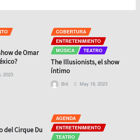
NTO
COBERTURA
ENTRETENIMIENTO
MÚSICA
TEATRO
 show de Omar
éxico?
The Illusionists, el show
íntimo
, 2023
Brit
May 18, 2023
AGENDA
ENTRETENIMIENTO
o del Cirque Du
TEATRO