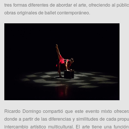
tres formas diferentes de abordar el arte, ofreciendo al públi
obras originales de ballet contemporáneo.
Ricardo Domingo compartió que este evento mixto ofrecerá
donde a partir de las diferencias y similitudes de cada pro
intercambio artístico multicultural. El arte tiene una funci