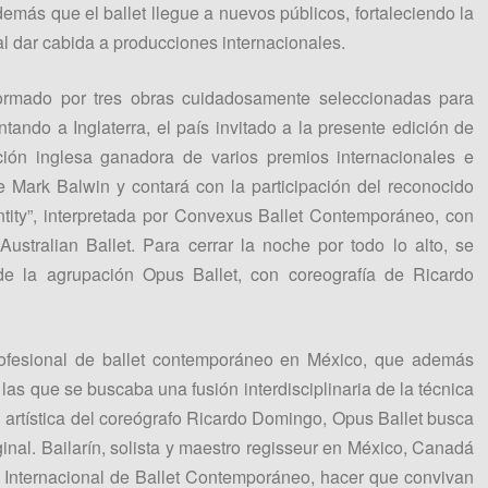
más que el ballet llegue a nuevos públicos, fortaleciendo la
 al dar cabida a producciones internacionales.
ormado por tres obras cuidadosamente seleccionadas para
ntando a Inglaterra, el país invitado a la presente edición de
cción inglesa ganadora de varios premios internacionales e
de Mark Balwin y contará con la participación del reconocido
ntity”, interpretada por Convexus Ballet Contemporáneo, con
ustralian Ballet. Para cerrar la noche por todo lo alto, se
de la agrupación Opus Ballet, con coreografía de Ricardo
ofesional de ballet contemporáneo en México, que además
las que se buscaba una fusión interdisciplinaria de la técnica
 artística del coreógrafo Ricardo Domingo, Opus Ballet busca
iginal. Bailarín, solista y maestro regisseur en México, Canadá
 Internacional de Ballet Contemporáneo, hacer que convivan