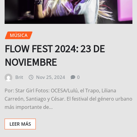
MÚSICA
FLOW FEST 2024: 23 DE
NOVIEMBRE
Brit
Nov 25, 2024
0
Por: Star Girl Fotos: OCESA/Lulú, el Trapo, Liliana
Carreón, Santiago y César. El festival del género urbano
más importante de…
LEER MÁS