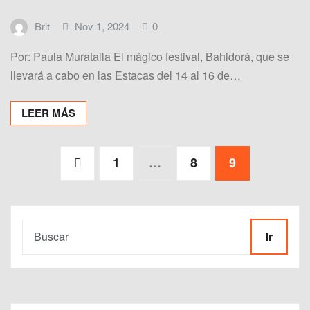
Brit
Nov 1, 2024
0
Por: Paula Muratalla El mágico festival, Bahidorá, que se
llevará a cabo en las Estacas del 14 al 16 de…
LEER MÁS
Paginación
1
…
8
9
de
entradas
Ir