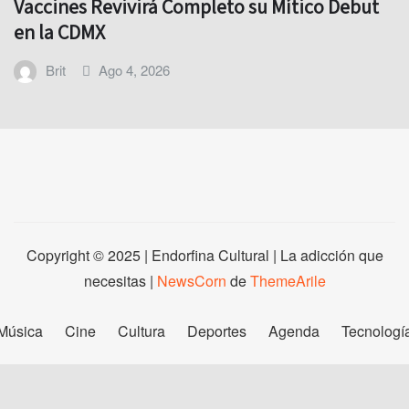
Vaccines Revivirá Completo su Mítico Debut
en la CDMX
Brit
Ago 4, 2026
Copyright © 2025 | Endorfina Cultural | La adicción que
necesitas
|
NewsCorn
de
ThemeArile
Música
Cine
Cultura
Deportes
Agenda
Tecnologí