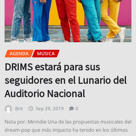
AGENDA
MÚSICA
DRIMS estará para sus
seguidores en el Lunario del
Auditorio Nacional
Brit
Sep 29, 2019
0
Nota por: Mirindie Una de las propuestas musicales del
dream-pop que más impacto ha tenido en los últimos