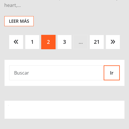
heart,…
LEER MÁS
Paginación
1
2
3
…
21
de
entradas
Ir