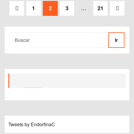
Paginación
1
2
3
…
21
de
entradas
Ir
Tweets by EndorfinaC