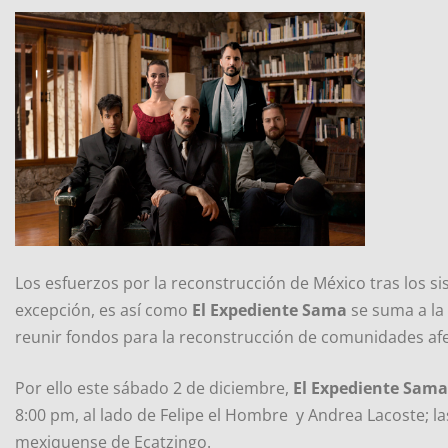
Los esfuerzos por la reconstrucción de México tras los si
excepción, es así como
El Expediente Sama
se suma a la 
reunir fondos para la reconstrucción de comunidades af
Por ello este sábado 2 de diciembre,
El Expediente Sama
8:00 pm, al lado de Felipe el Hombre y Andrea Lacoste; l
mexiquense de Ecatzingo.