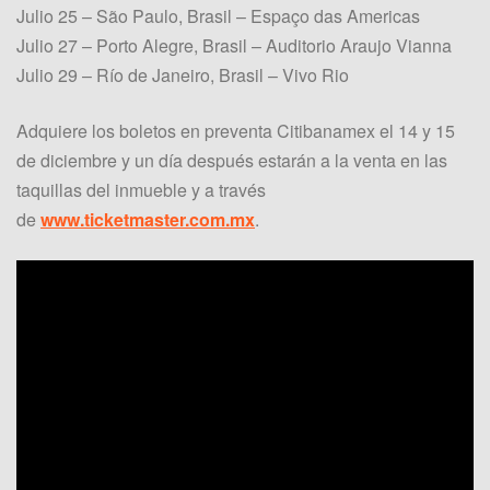
Julio 25 – São Paulo, Brasil – Espaço das Americas
Julio 27 – Porto Alegre, Brasil – Auditorio Araujo Vianna
Julio 29 – Río de Janeiro, Brasil – Vivo Rio
Adquiere los boletos en preventa Citibanamex el 14 y 15
de diciembre y un día después estarán a la venta en las
taquillas del inmueble y a través
de
www.ticketmaster.com.mx
.