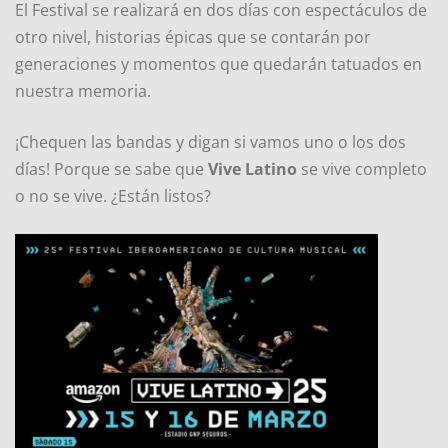
El Festival se realizará en dos días con espectáculos de
otro nivel, historias épicas que se contarán por
generaciones y momentos que quedarán tatuados en
nuestra memoria.
¡Chequen las bandas y digan si vamos uno o los dos
días! Porque se sabe que
Vive Latino
se vive completo
o no se vive. ¿Están listos?