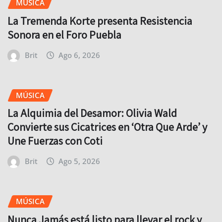
MÚSICA
La Tremenda Korte presenta Resistencia
Sonora en el Foro Puebla
Brit
Ago 6, 2026
MÚSICA
La Alquimia del Desamor: Olivia Wald
Convierte sus Cicatrices en ‘Otra Que Arde’ y
Une Fuerzas con Coti
Brit
Ago 5, 2026
MÚSICA
Nunca Jamás está listo para llevar el rock y