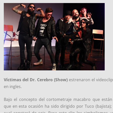
Víctimas del Dr. Cerebro (Show)
estrenaron el videocli
en ingles.
Bajo el concepto del cortometraje macabro que están 
que en esta ocasión ha sido dirigido por Tuco (bajista)
cual constará de seis. Para este clip los simbolismos 