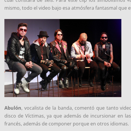
mismo, todo el video bajo esa atmósfera fantasmal que en
Abulón
, vocalista de la banda, comentó que tanto vi
disco de Víctimas, ya que además de incursionar en la
francés, además de componer porque en otros idiomas.