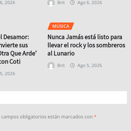
6, 2026
Brit
Ago 6, 2026
MÚSICA
el Desamor:
Nunca Jamás está listo para
nvierte sus
llevar el rock y los sombreros
Otra Que Arde’
al Lunario
con Coti
Brit
Ago 5, 2026
5, 2026
 campos obligatorios están marcados con
*