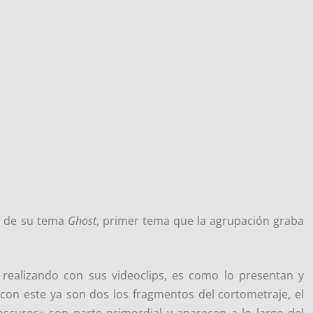
p de su tema
Ghost
, primer tema que la agrupación graba
realizando con sus videoclips, es como lo presentan y
; con este ya son dos los fragmentos del cortometraje, el
«oscuros» son parte primordial y aparecen a lo largo del