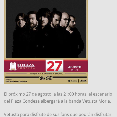
El próximo 27 de agosto, a las 21:00 horas, el escenario
del Plaza Condesa albergará a la banda Vetusta Morla.
Vetusta para disfrute de sus fans que podrán disfrutar