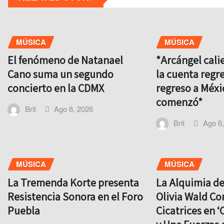
MÚSICA
MÚSICA
El fenómeno de Natanael
*Arcángel cali
Cano suma un segundo
la cuenta regre
concierto en la CDMX
regreso a Méxi
comenzó*
Brit
Ago 6, 2026
Brit
Ago 6
MÚSICA
MÚSICA
La Tremenda Korte presenta
La Alquimia d
Resistencia Sonora en el Foro
Olivia Wald Co
Puebla
Cicatrices en ‘