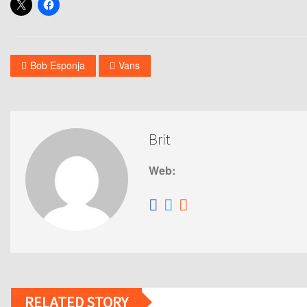
Bob Esponja
Vans
Brit
Web:
RELATED STORY