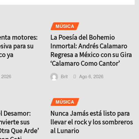
MÚSICA
enta motores:
La Poesía del Bohemio
siva para su
Inmortal: Andrés Calamaro
co ya
Regresa a México con su Gira
‘Calamaro Como Cantor’
, 2026
Brit
Ago 6, 2026
MÚSICA
el Desamor:
Nunca Jamás está listo para
nvierte sus
llevar el rock y los sombreros
Otra Que Arde’
al Lunario