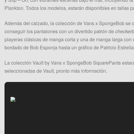
Plankton. Todos los modelos, estarán disponibles en tallas p
Además del calzado, la colección de Vans x SpongeBob se c
conseguir los pantalones con un divertido patrón de
checker
playeras clásicas de manga corta y una de manga larga con
bordado de Bob Esponja hasta un gráfico de Patricio Estrella
La colección Vault by Vans x SpongeBob SquarePants estará 
seleccionadas de Vault, pronto más información.