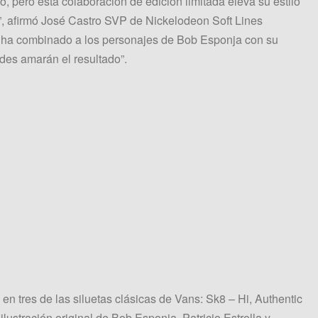
, pero esta colaboración de edición limitada eleva su estilo
”, afirmó José Castro SVP de Nickelodeon Soft Lines
s ha combinado a los personajes de Bob Esponja con su
ades amarán el resultado”.
 en tres de las siluetas clásicas de Vans: Sk8 – Hi, Authentic
ilustración original de Bob Esponja, Patricio Estrella y