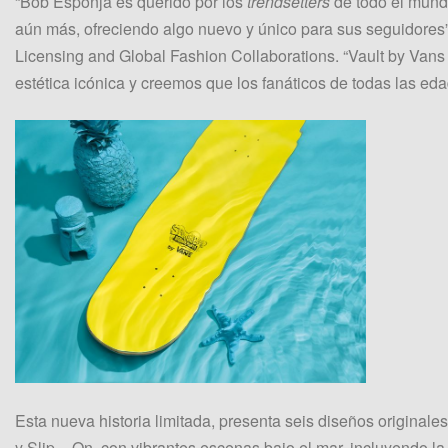
“Bob Esponja es querido por los
trendsetters
de todo el mundo
aún más, ofreciendo algo nuevo y único para sus seguidores
Licensing and Global Fashion Collaborations. “Vault by Van
estética icónica y creemos que los fanáticos de todas las ed
Esta nueva historia limitada, presenta seis diseños originales
y Slip – On, con vibrantes escenas bajo el mar, incluyendo la 