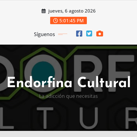
Saltar
jueves, 6 agosto 2026
al
contenido
5:01:46 PM
Síguenos
Endorfina Cultural
La adicción que necesitas