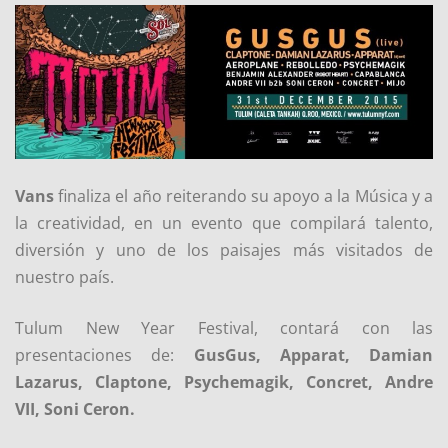
Vans
finaliza el año reiterando su apoyo a la Música y a
la creatividad, en un evento que compilará talento,
diversión y uno de los paisajes más visitados de
nuestro país.
Tulum New Year Festival, contará con las
presentaciones de:
GusGus, Apparat, Damian
Lazarus, Claptone, Psychemagik, Concret, Andre
VII, Soni Ceron.