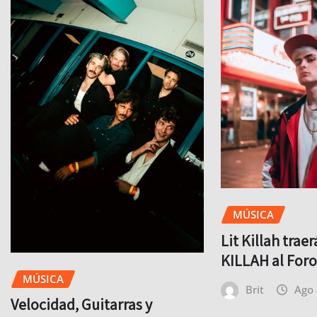
MÚSICA
Lit Killah trae
KILLAH al For
MÚSICA
Brit
Ago 
Velocidad, Guitarras y