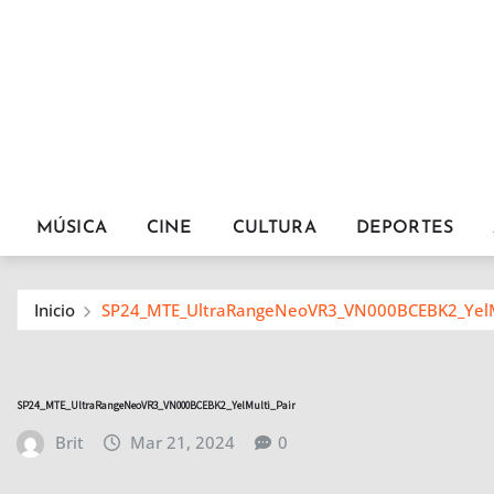
MÚSICA
CINE
CULTURA
DEPORTES
Inicio
SP24_MTE_UltraRangeNeoVR3_VN000BCEBK2_YelMu
SP24_MTE_UltraRangeNeoVR3_VN000BCEBK2_YelMulti_Pair
Brit
Mar 21, 2024
0