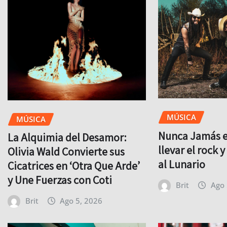
MÚSICA
MÚSICA
Nunca Jamás es
La Alquimia del Desamor:
llevar el rock 
Olivia Wald Convierte sus
al Lunario
Cicatrices en ‘Otra Que Arde’
y Une Fuerzas con Coti
Brit
Ago 
Brit
Ago 5, 2026