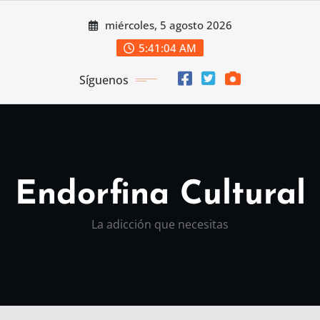
Saltar
miércoles, 5 agosto 2026
al
contenido
5:41:05 AM
Síguenos
Endorfina Cultural
La adicción que necesitas