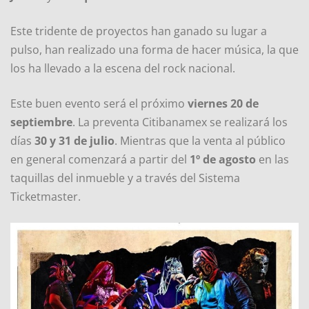
Este tridente de proyectos han ganado su lugar a
pulso, han realizado una forma de hacer música, la que
los ha llevado a la escena del rock nacional.
Este buen evento será el próximo
viernes 20 de
septiembre
. La preventa Citibanamex se realizará los
días
30 y 31 de julio
. Mientras que la venta al público
en general comenzará a partir del
1º de agosto
en las
taquillas del inmueble y a través del Sistema
Ticketmaster.