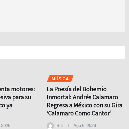
MÚSICA
enta motores:
La Poesía del Bohemio
siva para su
Inmortal: Andrés Calamaro
co ya
Regresa a México con su Gira
‘Calamaro Como Cantor’
, 2026
Brit
Ago 6, 2026