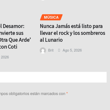
MÚSICA
el Desamor:
Nunca Jamás está listo para
nvierte sus
llevar el rock y los sombreros
Otra Que Arde’
al Lunario
con Coti
Brit
Ago 5, 2026
, 2026
pos obligatorios están marcados con
*