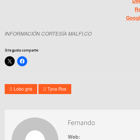
De
R
Googl
INFORMACIÓN CORTESÍA MALFI.CO
Si te gusta comparte:
Lobo gris
Tyna Ros
Fernando
Web: