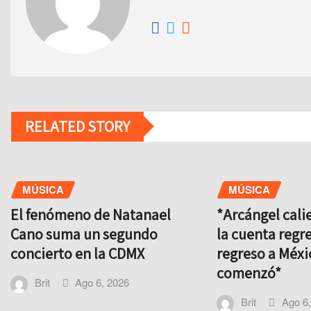
RELATED STORY
MÚSICA
MÚSICA
El fenómeno de Natanael
*Arcángel cali
Cano suma un segundo
la cuenta regre
concierto en la CDMX
regreso a Méxi
comenzó*
Brit
Ago 6, 2026
Brit
Ago 6