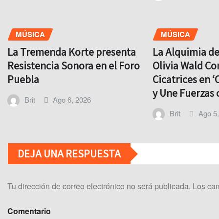
MÚSICA
MÚSICA
La Tremenda Korte presenta
La Alquimia d
Resistencia Sonora en el Foro
Olivia Wald Co
Puebla
Cicatrices en ‘
y Une Fuerzas 
Brit
Ago 6, 2026
Brit
Ago 5
DEJA UNA RESPUESTA
Tu dirección de correo electrónico no será publicada.
Los cam
Comentario