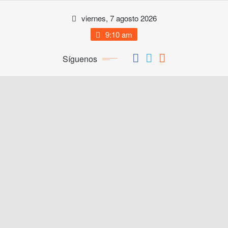
Saltar
viernes, 7 agosto 2026
al
contenido
9:10 am
Síguenos