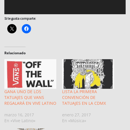
í
d
Si te gusta comparte:
e
o
Relacionado
GANA UNO DE LOS
LISTA LA PRIMERA
TATUAJES QUE VANS
CONVENCIÓN DE
REGALARÁ EN VIVE LATINO
TATUAJES EN LA CDMX
marzo 16, 2017
enero 27, 2017
En «Vive Latino»
En «Música»