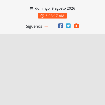
Saltar
domingo, 9 agosto 2026
al
contenido
6:03:18 AM
Síguenos