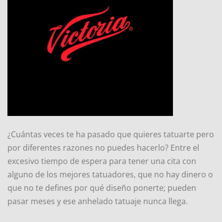
¿Cuántas veces te ha pasado que quieres tatuarte pero
por diferentes razones no puedes hacerlo? Entre el
excesivo tiempo de espera para tener una cita con
alguno de los mejores tatuadores, que no hay dinero o
que no te defines por qué diseño ponerte; pueden
pasar meses y ese anhelado tatuaje nunca llega.