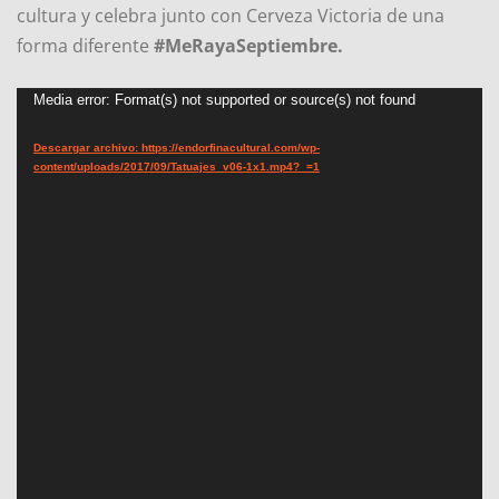
cultura y celebra junto con Cerveza Victoria de una
forma diferente
#MeRayaSeptiembre.
R
Media error: Format(s) not supported or source(s) not found
e
Descargar archivo: https://endorfinacultural.com/wp-
p
content/uploads/2017/09/Tatuajes_v06-1x1.mp4?_=1
r
o
d
u
c
t
o
r
d
e
v