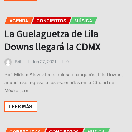
AGENDA
CONCIERTOS
MÚSICA
La Guelaguetza de Lila
Downs llegará la CDMX
Brit
Jun 27, 2021
0
Por: Miriam Alavez La talentosa oaxaqueña, Lila Downs,
anuncia su regreso a los escenarios en la Ciudad de
México, con…
LEER MÁS
COBERTURAS
CONCIERTOS
MÚSICA