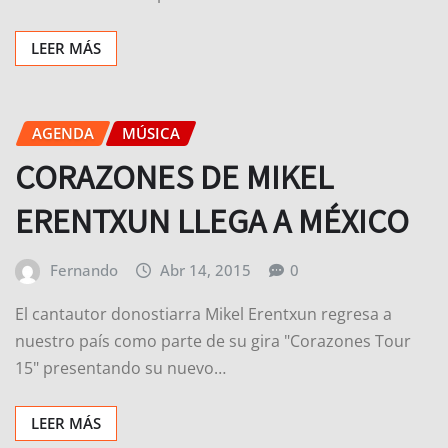
LEER MÁS
AGENDA
MÚSICA
CORAZONES DE MIKEL
ERENTXUN LLEGA A MÉXICO
Fernando
Abr 14, 2015
0
El cantautor donostiarra Mikel Erentxun regresa a
nuestro país como parte de su gira "Corazones Tour
15" presentando su nuevo…
LEER MÁS