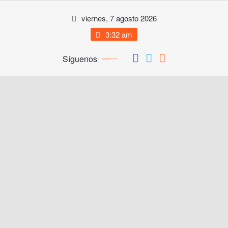
Saltar
viernes, 7 agosto 2026
al
contenido
3:32 am
Síguenos