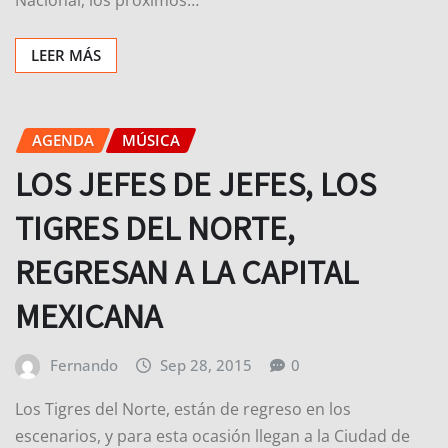
LEER MÁS
AGENDA
MÚSICA
LOS JEFES DE JEFES, LOS
TIGRES DEL NORTE,
REGRESAN A LA CAPITAL
MEXICANA
Fernando
Sep 28, 2015
0
Los Tigres del Norte, están de regreso en los
escenarios, y para esta ocasión llegan a la Ciudad de