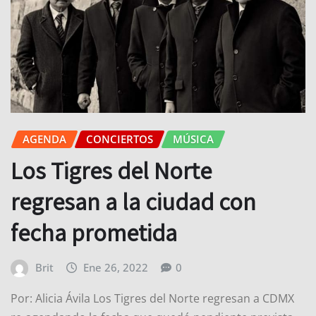
AGENDA
CONCIERTOS
MÚSICA
Los Tigres del Norte
regresan a la ciudad con
fecha prometida
Brit
Ene 26, 2022
0
Por: Alicia Ávila Los Tigres del Norte regresan a CDMX