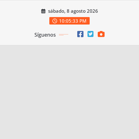
Saltar
sábado, 8 agosto 2026
al
contenido
10:05:33 PM
Síguenos