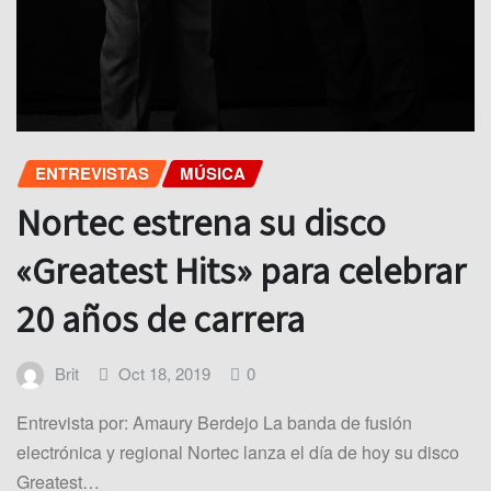
ENTREVISTAS
MÚSICA
Nortec estrena su disco
«Greatest Hits» para celebrar
20 años de carrera
Brit
Oct 18, 2019
0
Entrevista por: Amaury Berdejo La banda de fusión
electrónica y regional Nortec lanza el día de hoy su disco
Greatest…