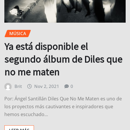
MÚSICA
Ya está disponible el
segundo álbum de Diles que
no me maten
Brit
Nov 2, 2021
0
Por: Ángel Santillán Diles Que No Me Maten es uno de
los proyectos más cautivantes e inspiradores que
hemos escuchado…