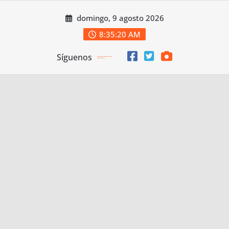
Saltar
domingo, 9 agosto 2026
al
contenido
8:35:21 AM
Síguenos