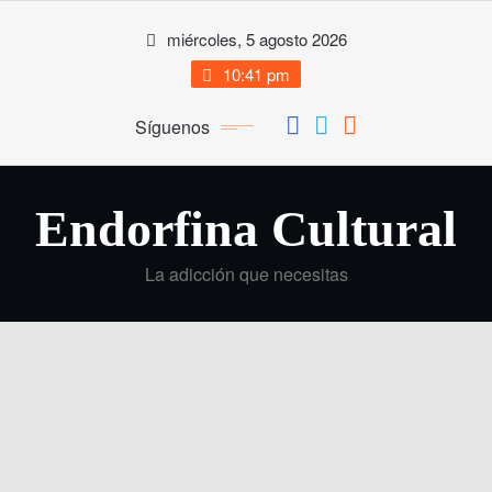
Saltar
miércoles, 5 agosto 2026
al
contenido
10:41 pm
Síguenos
Endorfina Cultural
La adicción que necesitas