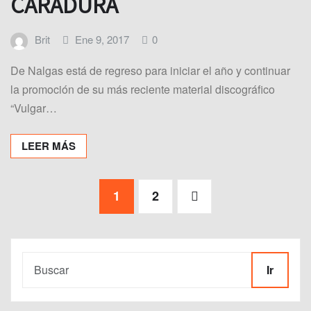
CARADURA
Brit
Ene 9, 2017
0
De Nalgas está de regreso para iniciar el año y continuar
la promoción de su más reciente material discográfico
“Vulgar…
LEER MÁS
Paginación
1
2
de
entradas
Ir