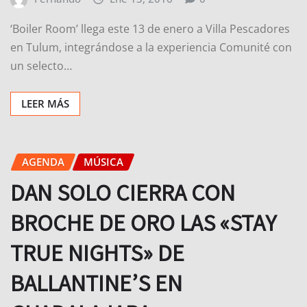
‘Boiler Room’ llega este 13 de enero a Villa Pescadores
en Tulum, integrándose a la experiencia Comunité con
un selecto…
LEER MÁS
AGENDA
MÚSICA
DAN SOLO CIERRA CON
BROCHE DE ORO LAS «STAY
TRUE NIGHTS» DE
BALLANTINE’S EN