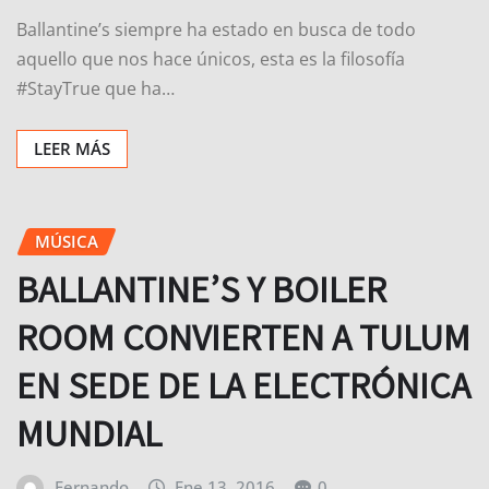
Ballantine’s siempre ha estado en busca de todo
aquello que nos hace únicos, esta es la filosofía
#StayTrue que ha…
LEER MÁS
MÚSICA
BALLANTINE’S Y BOILER
ROOM CONVIERTEN A TULUM
EN SEDE DE LA ELECTRÓNICA
MUNDIAL
Fernando
Ene 13, 2016
0