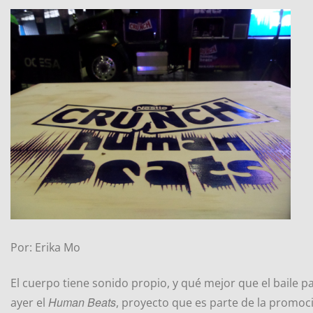
Por: Erika Mo
El cuerpo tiene sonido propio, y qué mejor que el baile p
Human Beats
ayer el
, proyecto que es parte de la promoc