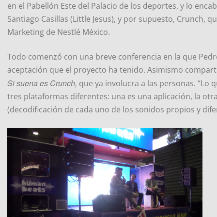
en el Pabellón Este del Palacio de los deportes, y lo enca
Santiago Casillas (Little Jesus), y por supuesto, Crunch, 
Marketing de Nestlé México.
Todo comenzó con una breve conferencia en la que Pedro R
aceptación que el proyecto ha tenido. Asimismo comparti
Si suena es Crunch,
que ya involucra a las personas. “Lo q
tres plataformas diferentes: una es una aplicación, la otra
(decodificación de cada uno de los sonidos propios y dif