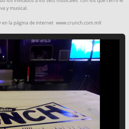
o los invitados a los sets musicales con los que cerró el
va y musical.
oy en la página de internet www.crunch.com.mX