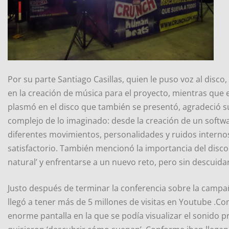
Por su parte Santiago Casillas, quien le puso voz al disco
en la creación de música para el proyecto, mientras que e
plasmó en el disco que también se presentó, agradeció su
complejo de lo imaginado: desde la creación de un softw
diferentes movimientos, personalidades y ruidos interno
satisfactorio. También mencionó la importancia del disco
natural’ y enfrentarse a un nuevo reto, pero sin descuidar
Justo después de terminar la conferencia sobre la campa
llegó a tener más de 5 millones de visitas en Youtube .C
enorme pantalla en la que se podía visualizar el sonido 