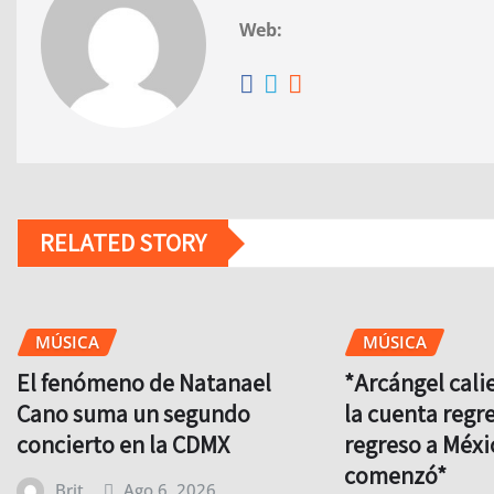
Web:
RELATED STORY
MÚSICA
MÚSICA
El fenómeno de Natanael
*Arcángel cali
Cano suma un segundo
la cuenta regre
concierto en la CDMX
regreso a Méxi
comenzó*
Brit
Ago 6, 2026