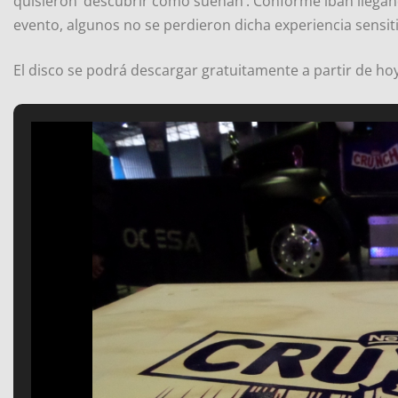
quisieron ‘descubrir cómo suenan’. Conforme iban llegand
evento, algunos no se perdieron dicha experiencia sensiti
El disco se podrá descargar gratuitamente a partir de h