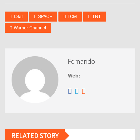
I.Sat
SPACE
TCM
TNT
Warner Channel
Fernando
Web:
RELATED STORY