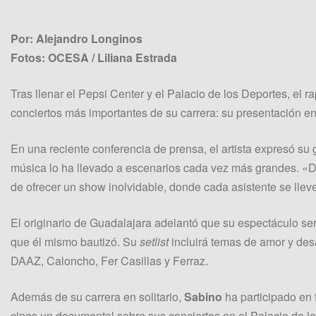
Por: Alejandro Longinos
Fotos: OCESA / Liliana Estrada
Tras llenar el Pepsi Center y el Palacio de los Deportes, el 
conciertos más importantes de su carrera: su presentación en
En una reciente conferencia de prensa, el artista expresó su 
música lo ha llevado a escenarios cada vez más grandes. «D
de ofrecer un show inolvidable, donde cada asistente se lle
El originario de Guadalajara adelantó que su espectáculo ser
que él mismo bautizó. Su
setlist
incluirá temas de amor y des
DAAZ, Caloncho, Fer Casillas y Ferraz.
Además de su carrera en solitario,
Sabino
ha participado en 
cines un documental sobre sus conciertos en el Palacio de los