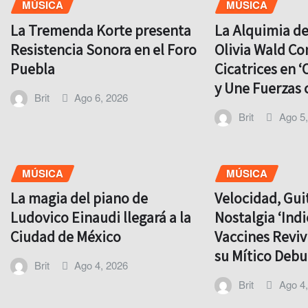
MÚSICA
MÚSICA
La Tremenda Korte presenta
La Alquimia d
Resistencia Sonora en el Foro
Olivia Wald Co
Puebla
Cicatrices en ‘
y Une Fuerzas 
Brit
Ago 6, 2026
Brit
Ago 5
MÚSICA
MÚSICA
La magia del piano de
Velocidad, Gui
Ludovico Einaudi llegará a la
Nostalgia ‘Indi
Ciudad de México
Vaccines Revi
su Mítico Debu
Brit
Ago 4, 2026
Brit
Ago 4