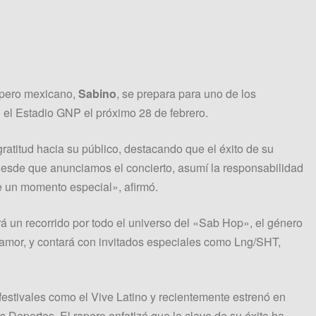
rapero mexicano,
Sabino
, se prepara para uno de los
 el Estadio GNP el próximo 28 de febrero.
gratitud hacia su público, destacando que el éxito de su
esde que anunciamos el concierto, asumí la responsabilidad
ve un momento especial», afirmó.
á un recorrido por todo el universo del «Sab Hop», el género
amor, y contará con invitados especiales como Lng/SHT,
festivales como el Vive Latino y recientemente estrenó en
 Deportes. El rapero enfatizó que la clave de su éxito ha