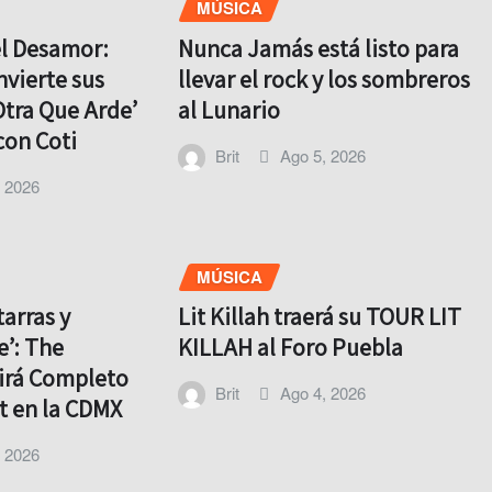
MÚSICA
el Desamor:
Nunca Jamás está listo para
nvierte sus
llevar el rock y los sombreros
Otra Que Arde’
al Lunario
con Coti
Brit
Ago 5, 2026
, 2026
MÚSICA
tarras y
Lit Killah traerá su TOUR LIT
e’: The
KILLAH al Foro Puebla
virá Completo
Brit
Ago 4, 2026
t en la CDMX
, 2026