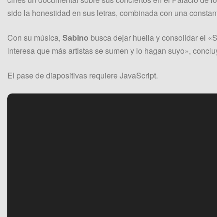
sido la honestidad en sus letras, combinada con una constan
Con su música,
Sabino
busca dejar huella y consolidar el 
interesa que más artistas se sumen y lo hagan suyo», conclu
El pase de diapositivas requiere JavaScript.