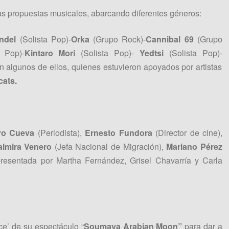
s propuestas musicales, abarcando diferentes géneros:
endel
(Solista Pop)-
Orka
(Grupo Rock)-
Cannibal 69
(Grupo
a Pop)-
Kintaro Mori
(Solista Pop)-
Yedtsi
(Solista Pop)-
n algunos de ellos, quienes estuvieron apoyados por artistas
cats.
ro Cueva
(Periodista),
Ernesto Fundora
(Director de cine),
lmira Venero
(Jefa Nacional de Migración),
Mariano Pérez
resentada por Martha Fernández, Grisel Chavarría y Carla
e’ de su espectáculo “
Soumaya Arabian Moon”
para dar a