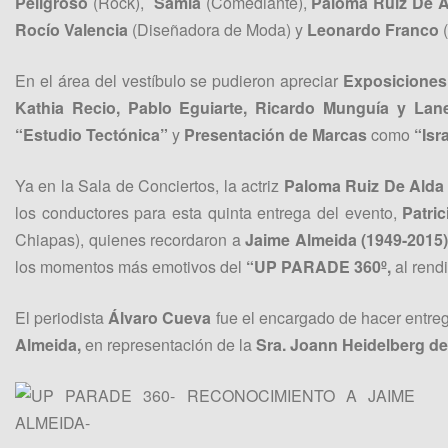
Peligroso
(Rock),
Samia
(Comediante),
Paloma Ruiz De 
Rocío Valencia
(Diseñadora de Moda) y
Leonardo Franco
En el área del vestíbulo se pudieron apreciar
Exposiciones 
Kathia Recio, Pablo Eguiarte, Ricardo Munguía y Lane
“Estudio Tectónica”
y
Presentación de Marcas
como
“Isr
Ya en la Sala de Conciertos, la actriz
Paloma Ruiz De Ald
los conductores para esta quinta entrega del evento,
Patri
Chiapas), quienes recordaron a
Jaime Almeida (1949-2015
los momentos más emotivos del
“UP PARADE 360º,
al rend
El periodista
Álvaro Cueva
fue el encargado de hacer entreg
Almeida,
en representación de la
Sra. Joann Heidelberg de