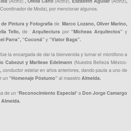
Alda
(Actriz)
, Ofelia Cano
(Actriz),
Elizabeth Aguilar
(Actriz)
,
(Coordinador de Moda), por mencionar algunos.
de Pintura y Fotografía
de
Marco Lozano, Oliver Marino,
lla Tello,
de
Arquitectura
por
“Micheas Arquitectos”
y
ael Parra”, “Coconá”
y
“Viator Bags”.
a
fue la encargada de dar la bienvenida y turnar el micrófono a
cio Cabezut y Marliese Edelmann
(Nuestra Belleza México-
),
conductor estelar en años anteriores, dando pauta a uno de
ir un
“Homenaje Póstumo”
al maestro
Almeida.
a de un “
Reconocimiento Especial
” a
Don Jorge Camargo
 Almeida.