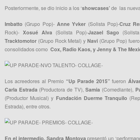
Posteriormente, se dio inicio a los ‘
showcases’
de las nueva
Imbatto
(Grupo Pop)-
Anne Yvker
(Solista Pop)-
Cruz R
Rock)-
Xosué Alva
(Solista Pop)-
Jazael Sago
(Solist
Tracktomotor
(Grupo Rock Metal) y
Navi
(Grupo Pop) fuero
consolidados como
Cox, Radio Kaos, y Jenny & The Mexi
Los acreedores al Premio
“Up Parade 2015”
fueron
Álva
Carla Estrada
(Productora de TV),
Samia
(Comediante),
Pa
(Productor Musical) y
Fundación Duerme Tranquilo
(Rep
Estrada), entre otros.
En el intermedio, Sandra Montoya
presentó un ‘performanc