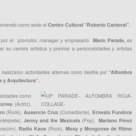
 teniendo como sede el
Centro Cultural “Roberto Cantoral”.
ño por el promotor, manager y empresario
Mario Parade,
es
 su carrera artística y premiar a personalidades y artistas
e realizaron actividades alternas como desfile por
“Alfombra
 y Arquitectura”.
nalidades como
Torres
(Actriz),
ero
(Rock),
Ausencio Cruz
(Comediante),
Ernesto Fundora
ntérprete),
Jenny and the Mexicats
(Pop),
Mariano Pérez
gración),
Radio Kaos
(Rock),
Mosy y Mongoose de Ritmo