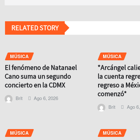
RELATED STORY
MÚSICA
MÚSICA
El fenómeno de Natanael
*Arcángel cali
Cano suma un segundo
la cuenta regre
concierto en la CDMX
regreso a Méxi
comenzó*
Brit
Ago 6, 2026
Brit
Ago 6
MÚSICA
MÚSICA