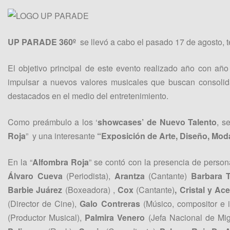
UP PARADE 360º
se llevó a cabo el pasado 17 de agosto,
El objetivo principal de este evento realizado año con a
impulsar a nuevos valores musicales que buscan consolidar
destacados en el medio del entretenimiento.
Como preámbulo a los ‘
showcases’ de Nuevo Talento
, s
Roja
” y una interesante
“Exposición de Arte, Diseño, Moda
En la “
Alfombra Roja
” se contó con la presencia de perso
Álvaro Cueva
(Periodista),
Arantza
(Cantante)
Barbara 
Barbie Juárez
(Boxeadora) ,
Cox
(Cantante)
, Cristal y Ac
(Director de Cine),
Galo Contreras
(Músico, compositor e i
(Productor Musical),
Palmira Venero
(Jefa Nacional de Mi