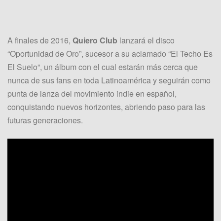
A finales de 2016,
Quiero Club
lanzará el disco
“Oportunidad de Oro”, sucesor a su aclamado “El Techo Es
El Suelo”, un álbum con el cual estarán más cerca que
nunca de sus fans en toda Latinoamérica y seguirán como
punta de lanza del movimiento indie en español,
conquistando nuevos horizontes, abriendo paso para las
futuras generaciones.