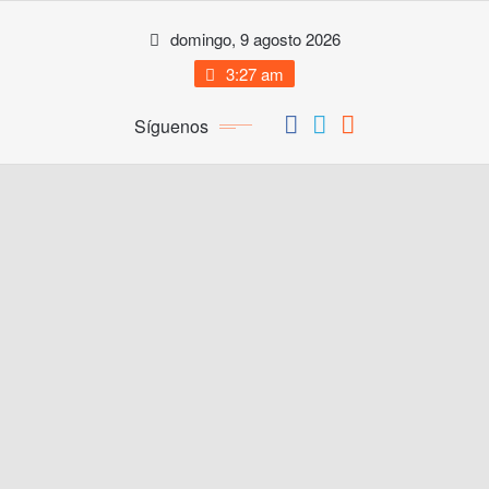
Saltar
domingo, 9 agosto 2026
al
contenido
3:27 am
Síguenos