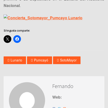
Nacional
.
Si te gusta comparte:
Lunario
Pumcayó
SotoMayor
Fernando
Web: