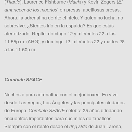
(
Titanic
), Laurence Fishburne (
Matrix
) y Kevin Zegers (
El
amanecer de los muertos
) en presas, apetitosas presas.
Ahora, la adrenalina derrite el hielo. Y quien no lucha, no
sobrevive. ¿Sientes frío en la espalda? Es que estás
aterrorizado. Repite: domingo 12 y miércoles 22 a las
11.55p.m. (ARG), y domingo 12, miércoles 22 y martes 28
a las 11.50p.m.
Combate SPACE
Noches a pura adrenalina con el mejor boxeo. En vivo
desde Las Vegas, Los Ángeles y las principales ciudades
de Europa,
Combate SPACE
celebra 25 años brindando
encuentros imperdibles para sus miles de fanáticos.
Siempre con el relato desde el
ring side
de Juan Larena,