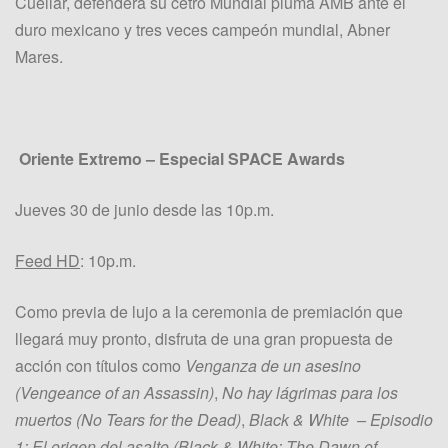
Cuellar, defenderá su cetro Mundial pluma AMB ante el
duro mexicano y tres veces campeón mundial, Abner
Mares.
Oriente Extremo – Especial SPACE Awards
Jueves 30 de junio desde las 10p.m.
Feed HD
: 10p.m.
Como previa de lujo a la ceremonia de premiación que
llegará muy pronto, disfruta de una gran propuesta de
acción con títulos como
Venganza de un asesino
(Vengeance of an Assassin)
,
No hay lágrimas para los
muertos (No Tears for the Dead)
,
Black & White – Episodio
1: El origen del asalto (Black & White: The Dawn of