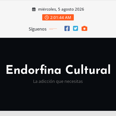
Saltar
miércoles, 5 agosto 2026
al
contenido
2:01:45 AM
Síguenos
Endorfina Cultural
La adicción que necesitas