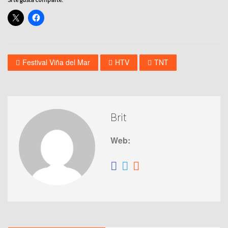
Festival Viña del Mar
HTV
TNT
Brit
Web: