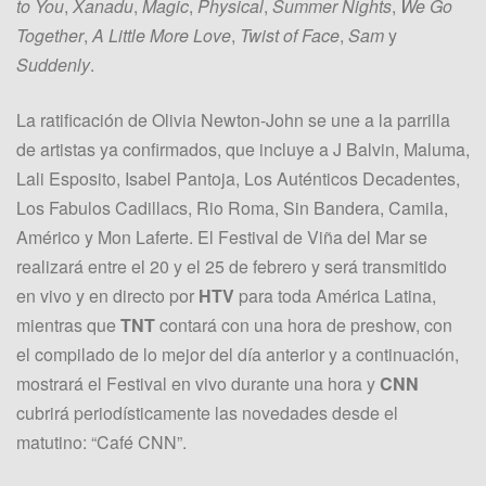
to You
,
Xanadu
,
Magic
,
Physical
,
Summer Nights
,
We Go
Together
,
A Little More Love
,
Twist of Face
,
Sam
y
Suddenly
.
La ratificación de Olivia Newton-John se une a la parrilla
de artistas ya confirmados, que incluye a J Balvin, Maluma,
Lali Esposito, Isabel Pantoja, Los Auténticos Decadentes,
Los Fabulos Cadillacs, Rio Roma, Sin Bandera, Camila,
Américo y Mon Laferte. El Festival de Viña del Mar se
realizará entre el 20 y el 25 de febrero y será transmitido
en vivo y en directo por
HTV
para toda América Latina,
mientras que
TNT
contará con una hora de preshow, con
el compilado de lo mejor del día anterior y a continuación,
mostrará el Festival en vivo durante una hora y
CNN
cubrirá periodísticamente las novedades desde el
matutino: “Café CNN”.