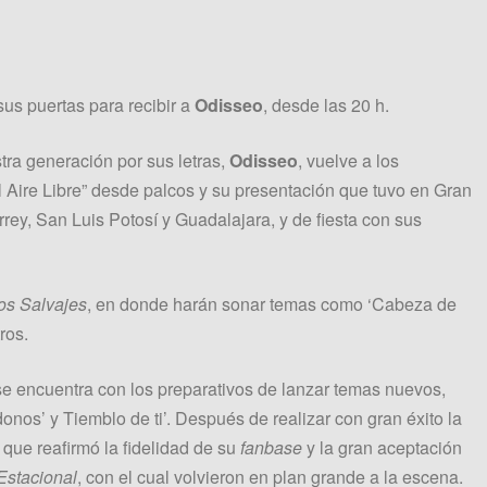
us puertas para recibir a
Odisseo
, desde las 20 h.
ra generación por sus letras,
Odisseo
, vuelve a los
l Aire Libre” desde palcos y su presentación que tuvo en Gran
ey, San Luis Potosí y Guadalajara, y de fiesta con sus
os Salvajes
, en donde harán sonar temas como ‘Cabeza de
ros.
e encuentra con los preparativos de lanzar temas nuevos,
nos’ y Tiemblo de ti’. Después de realizar con gran éxito la
 que reafirmó la fidelidad de su
fanbase
y la gran aceptación
stacional
, con el cual volvieron en plan grande a la escena.