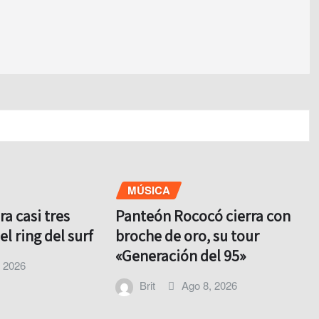
MÚSICA
ra casi tres
Panteón Rococó cierra con
l ring del surf
broche de oro, su tour
«Generación del 95»
, 2026
Brit
Ago 8, 2026