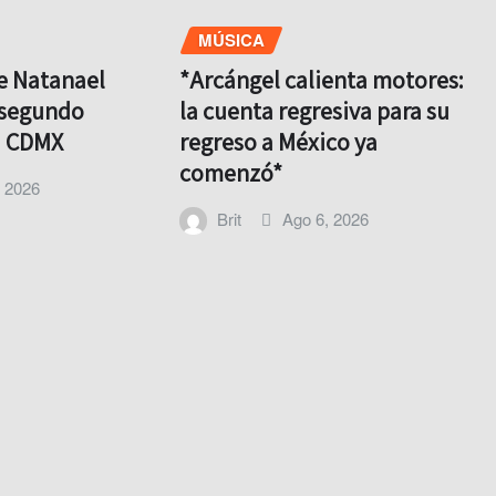
MÚSICA
e Natanael
*Arcángel calienta motores:
 segundo
la cuenta regresiva para su
a CDMX
regreso a México ya
comenzó*
, 2026
Brit
Ago 6, 2026