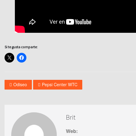
Si te gusta comparte:
Odiseo
Pepsi Center WTC
Brit
Web: