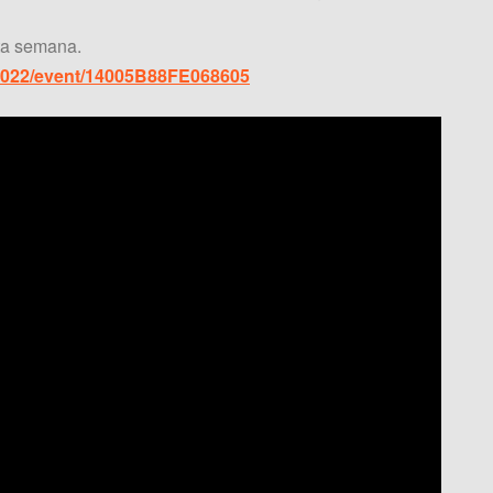
sta semana.
-2022/event/14005B88FE068605