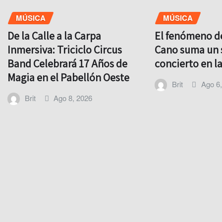
MÚSICA
MÚSICA
De la Calle a la Carpa
El fenómeno d
Inmersiva: Triciclo Circus
Cano suma un
Band Celebrará 17 Años de
concierto en l
Magia en el Pabellón Oeste
Brit
Ago 6
Brit
Ago 8, 2026