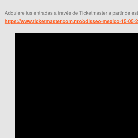
Adquiere tus entradas a través de Ticketmaster a partir de e
https://www.ticketmaster.com.mx/odisseo-mexico-15-05