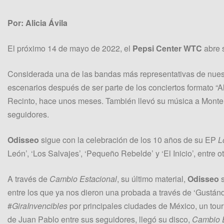
Por: Alicia Ávila
El próximo 14 de mayo de 2022, el
Pepsi Center WTC
abre s
Considerada una de las bandas más representativas de nuest
escenarios después de ser parte de los conciertos formato “A
Recinto, hace unos meses. También llevó su música a Monterr
seguidores.
Odisseo
sigue con la celebración de los 10 años de su EP
L
León’, ‘Los Salvajes’, ‘Pequeño Rebelde’ y ‘El Inicio’, entre ot
A través de
Cambio Estacional
, su último material,
Odisseo
s
entre los que ya nos dieron una probada a través de ‘Gustándo
#
GiraInvencibles
por principales ciudades de México, un tour
de Juan Pablo entre sus seguidores, llegó su disco,
Cambio E