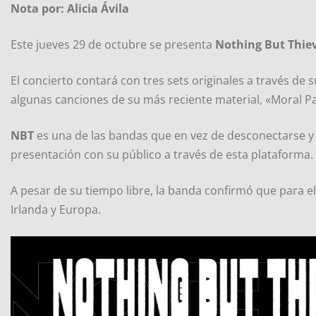
Nota por: Alicia Ávila
Este jueves 29 de octubre se presenta
Nothing But Thie
El concierto contará con tres sets originales a través de 
algunas canciones de su más reciente material, «Moral Pan
NBT
es una de las bandas que en vez de desconectarse y
presentación con su público a través de esta plataforma.
A pesar de su tiempo libre, la banda confirmó que para el
Irlanda y Europa.