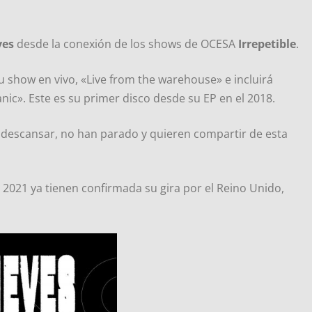
ves
desde la conexión de los shows de OCESA
Irrepetible
.
su show en vivo, «Live from the warehouse» e incluirá
ic». Este es su primer disco desde su EP en el 2018.
 descansar, no han parado y quieren compartir de esta
 2021 ya tienen confirmada su gira por el Reino Unido,