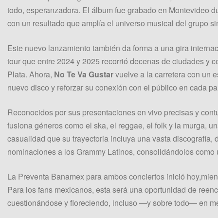
todo, esperanzadora. El álbum fue grabado en Montevideo du
con un resultado que amplía el universo musical del grupo sin
Este nuevo lanzamiento también da forma a una gira internac
tour que entre 2024 y 2025 recorrió decenas de ciudades y 
Plata. Ahora,
No Te Va Gustar
vuelve a la carretera con un 
nuevo disco y reforzar su conexión con el público en cada paí
Reconocidos por sus presentaciones en vivo precisas y con
fusiona géneros como el ska, el reggae, el folk y la murga, u
casualidad que su trayectoria incluya una vasta discografía, 
nominaciones a los Grammy Latinos, consolidándolos como un
La Preventa Banamex para ambos conciertos inició hoy,mientr
Para los fans mexicanos, esta será una oportunidad de reen
cuestionándose y floreciendo, incluso —y sobre todo— en me