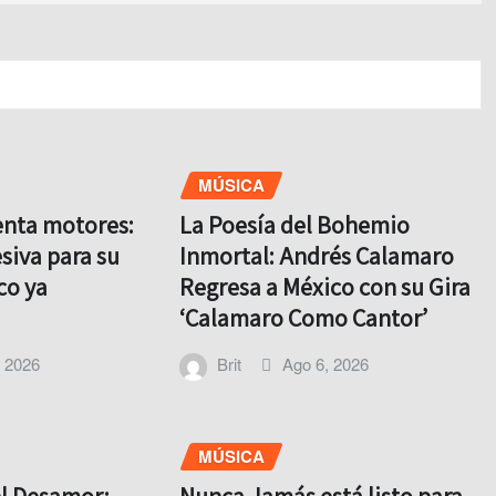
MÚSICA
enta motores:
La Poesía del Bohemio
siva para su
Inmortal: Andrés Calamaro
co ya
Regresa a México con su Gira
‘Calamaro Como Cantor’
, 2026
Brit
Ago 6, 2026
MÚSICA