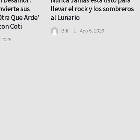
el Desamor:
Nunca Jamás está listo para
nvierte sus
llevar el rock y los sombreros
Otra Que Arde’
al Lunario
con Coti
Brit
Ago 5, 2026
, 2026