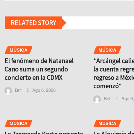
RELATED STORY
MÚSICA
MÚSICA
El fenómeno de Natanael
*Arcángel cali
Cano suma un segundo
la cuenta regre
concierto en la CDMX
regreso a Méxi
comenzó*
Brit
Ago 6, 2026
Brit
Ago 6
MÚSICA
MÚSICA