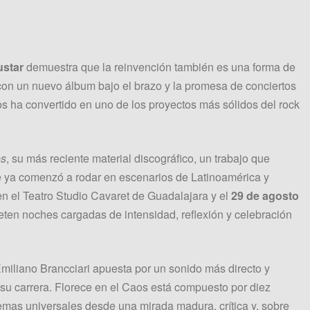
ustar
demuestra que la reinvención también es una forma de
con un nuevo álbum bajo el brazo y la promesa de conciertos
s ha convertido en uno de los proyectos más sólidos del rock
os
, su más reciente material discográfico, un trabajo que
e ya comenzó a rodar en escenarios de Latinoamérica y
n el Teatro Studio Cavaret de Guadalajara y el
29 de agosto
ten noches cargadas de intensidad, reflexión y celebración
Emiliano Brancciari apuesta por un sonido más directo y
n su carrera. Florece en el Caos está compuesto por diez
mas universales desde una mirada madura, crítica y, sobre