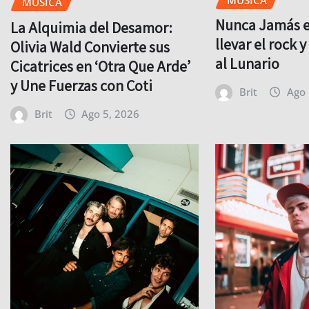
MÚSICA
Nunca Jamás es
La Alquimia del Desamor:
llevar el rock 
Olivia Wald Convierte sus
al Lunario
Cicatrices en ‘Otra Que Arde’
y Une Fuerzas con Coti
Brit
Ago 
Brit
Ago 5, 2026