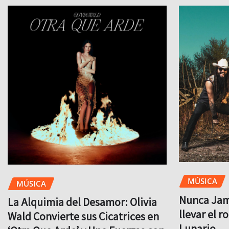
MÚSICA
MÚSICA
Nunca Jamá
La Alquimia del Desamor: Olivia
llevar el r
Wald Convierte sus Cicatrices en
Lunario