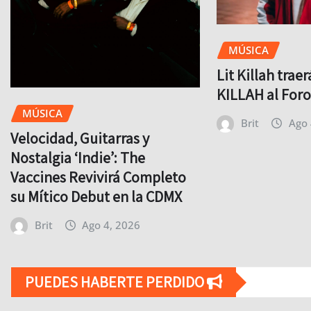
MÚSICA
Lit Killah trae
KILLAH al For
MÚSICA
Brit
Ago 
Velocidad, Guitarras y
Nostalgia ‘Indie’: The
Vaccines Revivirá Completo
su Mítico Debut en la CDMX
Brit
Ago 4, 2026
PUEDES HABERTE PERDIDO