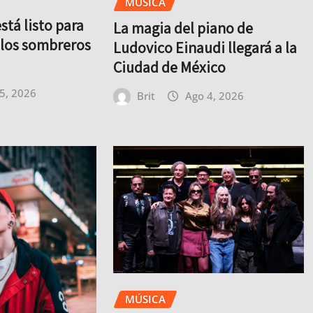
MÚSICA
tá listo para
La magia del piano de
y los sombreros
Ludovico Einaudi llegará a la
Ciudad de México
5, 2026
Brit
Ago 4, 2026
MÚSICA