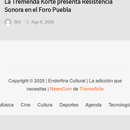
La Tremenda Korte presenta Resistencia
Sonora en el Foro Puebla
Brit
Ago 6, 2026
Copyright © 2025 | Endorfina Cultural | La adicción que
necesitas
|
NewsCorn
de
ThemeArile
Música
Cine
Cultura
Deportes
Agenda
Tecnologí