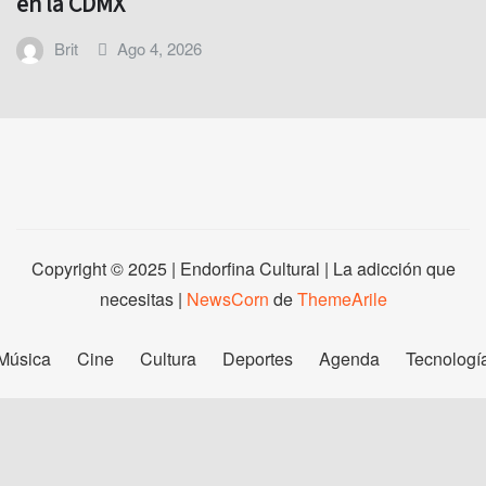
en la CDMX
Brit
Ago 4, 2026
Copyright © 2025 | Endorfina Cultural | La adicción que
necesitas
|
NewsCorn
de
ThemeArile
Música
Cine
Cultura
Deportes
Agenda
Tecnologí