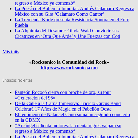
regreso a México ya comenzó*
La Poesía del Bohemio Inmortal: Andrés Calamaro Regresa a
México con su Gira ‘Calamaro Como Cantor’
La Tremenda Korte presenta Resistencia Sonora en el Foro
Puebla
La Alquimia del Desamor: Olivia Wald Convierte sus
Cicatrices en ‘Otra Que Arde’ y Une Fuerzas con Coti
Mis tuits
«Rocksonico la Comunidad del Rock»
http://www.rocksonico.com
Entradas recientes
Panteón Rococó cierra con broche de oro, su tour
«Generación del 95»
De la Calle a la Carpa Inmersiva: Triciclo Circus Band
Celebrará 17 Años de Magia en el Pabellón Oeste
El fenómeno de Natanael Cano suma un segundo concierto
en la CDMX
*Arcángel calienta motores: la cuenta regresiva para su
regreso a México ya comenzó*
La Poesía del Bohemio Inmortal: Andrés Calamaro Regresa a