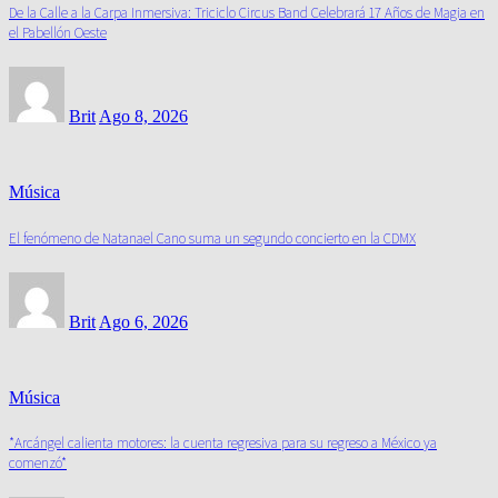
De la Calle a la Carpa Inmersiva: Triciclo Circus Band Celebrará 17 Años de Magia en
el Pabellón Oeste
Brit
Ago 8, 2026
Música
El fenómeno de Natanael Cano suma un segundo concierto en la CDMX
Brit
Ago 6, 2026
Música
*Arcángel calienta motores: la cuenta regresiva para su regreso a México ya
comenzó*