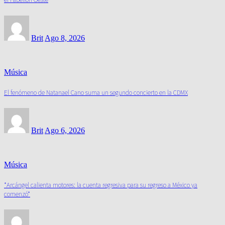
Brit
Ago 8, 2026
Música
El fenómeno de Natanael Cano suma un segundo concierto en la CDMX
Brit
Ago 6, 2026
Música
*Arcángel calienta motores: la cuenta regresiva para su regreso a México ya
comenzó*