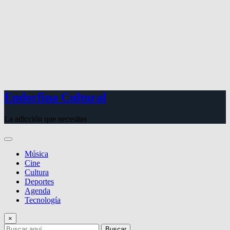
Endorfina Cultural
La adicción que necesitas
Música
Cine
Cultura
Deportes
Agenda
Tecnología
×
Buscar