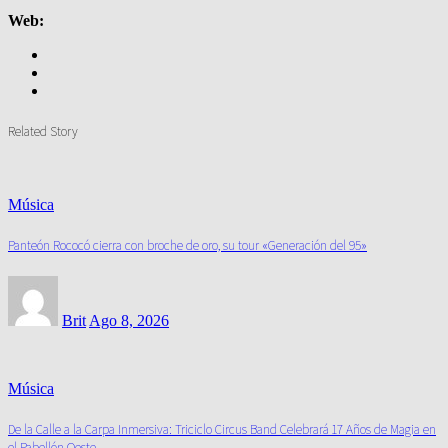
Web:
Related Story
Música
Panteón Rococó cierra con broche de oro, su tour «Generación del 95»
Brit
Ago 8, 2026
Música
De la Calle a la Carpa Inmersiva: Triciclo Circus Band Celebrará 17 Años de Magia en
el Pabellón Oeste