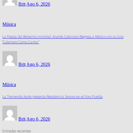
Brit
Ago 6, 2026
Música
La Poesía del Bohemio Inmortal: Andrés Calamaro Regresa a México con su Gira
‘Calamaro Como Cantor’
Brit
Ago 6, 2026
Música
La Tremenda Korte presenta Resistencia Sonora en el Foro Puebla
Brit
Ago 6, 2026
Entradas recientes