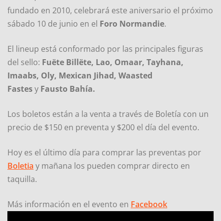
fundado en 2010, celebrará este aniversario el próximo
sábado 10 de junio en el
Foro Normandie
.
El lineup está conformado por las principales figuras
del sello:
Fuëte Billëte, Lao, Omaar, Tayhana,
Imaabs, Oly, Mexican Jihad, Waasted
Fastes
y
Fausto Bahía.
Los boletos están a la venta a través de Boletía con un
precio de $150 en preventa y $200 el día del evento.
Hoy es el último día para comprar las preventas por
Boletia
y mañana los pueden comprar directo en
taquilla.
Más información en el evento en
Facebook