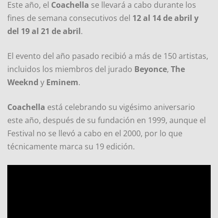
Este año, el
Coachella
se llevará a cabo durante los
fines de semana consecutivos del
12 al 14 de abril y
del 19 al 21 de abril
.
El evento del año pasado recibió a más de 150 artistas,
incluidos los miembros del jurado
Beyonce
,
The
Weeknd
y
Eminem
.
Coachella
está celebrando su vigésimo aniversario
este año, después de su fundación en 1999, aunque el
Festival no se llevó a cabo en el 2000, por lo que
técnicamente marca su 19 edición.