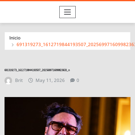
Inicio
691319273_1612719844193507_20256997160998236
691319273_1612719844193507_2025699716099823633_n
Brit
May 11, 2026
0