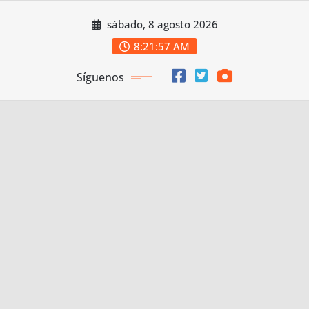
Saltar
sábado, 8 agosto 2026
al
contenido
8:21:58 AM
Síguenos