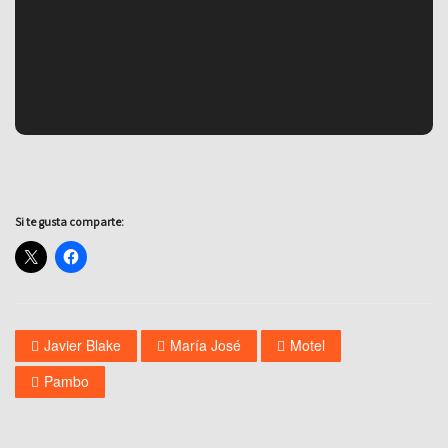
Si te gusta comparte:
Javier Blake
María José
Motel
Pambo