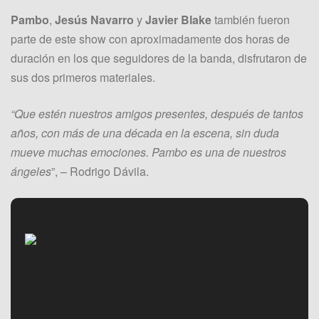
Pambo
,
Jesús Navarro
y
Javier Blake
también fueron
parte de este show con aproximadamente dos horas de
duración en los que seguidores de la banda, disfrutaron de
sus dos primeros materiales.
“Que estén nuestros amigos presentes, después de tantos
años, con más de una década en la escena, sin duda
mueve muchas emociones. Pambo es una de nuestros
ángeles
”, – Rodrigo Dávila.